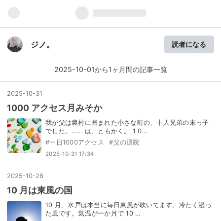
ジノ。
読者になる
2025-10-01から1ヶ月間の記事一覧
2025
-
10
-
31
1000 アクセス月みそか
我が父は農村に囲まれた小さな町の、十人兄弟の末っ子
でした。…… は、ともかく。 1 0…
#
一日1000アクセス
#
父の退院
2025-10-31 17:34
2025
-
10
-
28
10 月は東風の国
10 月、水戸は本当に毎日東風が吹いてます。冷たく湿っ
た風です。気温が一か月で 10 …