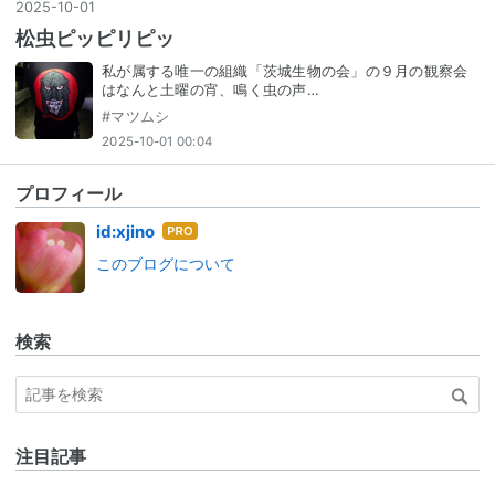
2025
-
10
-
01
松虫ピッピリピッ
私が属する唯一の組織「茨城生物の会」の９月の観察会
はなんと土曜の宵、鳴く虫の声…
#
マツムシ
2025-10-01 00:04
プロフィール
はて
id:xjino
なブ
このブログについて
ログ
Pro
検索
注目記事