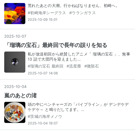
荒れたあとの大潮。行かねばなりません、初崎へ。
#
初崎海岸シーグラス
#
ウランガラス
2025-10-09 15:01
2025
-
10
-
07
「瑠璃の宝石」最終回で長年の誤りを知る
私が放送初回から絶賛したアニメ「 瑠璃の宝石 」、無事
13 話で大団円を迎えました…
#
瑠璃の宝石 最終回
#
流星塵
#
微隕石
2025-10-07 14:06
2025
-
10
-
04
嵐のあとの渚
頭の中にベンチャーズの「パイプライン」が デンデケデ
ケデケ～ と鳴りだしてます。…
#
茨城の海岸メノウ
2025-10-04 19:07