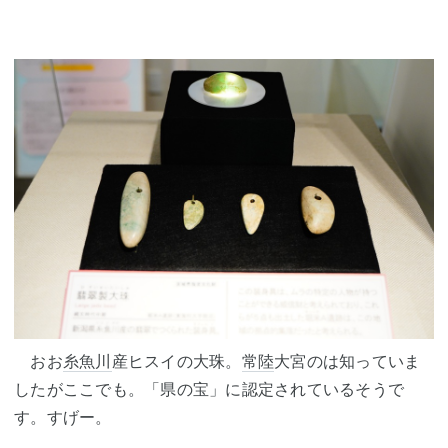
おお
糸魚川
産ヒスイの大珠。
常陸
大宮のは知っていま
したがここでも。「県の宝」に認定されているそうで
す。すげー。