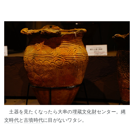
土器を見たくなったら大串の
埋蔵文化財
センター。
縄
文時代
と
古墳時代
に目がないワタシ。