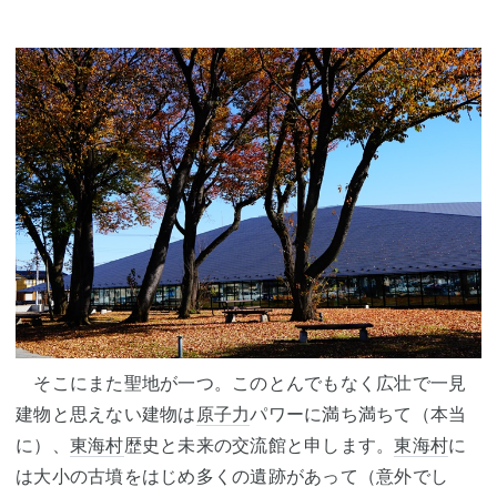
そこにまた聖地が一つ。このとんでもなく広壮で一見
建物と思えない建物は
原子力
パワーに満ち満ちて（本当
に）、
東海村
歴史と未来の交流館と申します。
東海村
に
は大小の古墳をはじめ多くの遺跡があって（意外でし