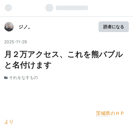
ジノ。
読者になる
2025
-
11
-
29
月２万アクセス、これを熊バブル
と名付けます
それをなすもの
茨城県
のＨＰ
より